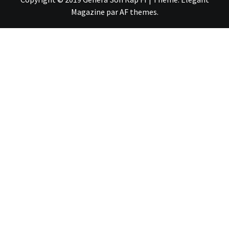
Magazine
par
AF themes
.