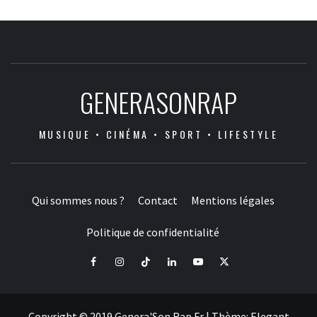
GENERASONRAP
MUSIQUE • CINÉMA • SPORT • LIFESTYLE
Qui sommes nous ?
Contact
Mentions légales
Politique de confidentialité
Facebook
Instagram
Tiktok
LinkedIn
Youtube
X
Copyright © 2019 Genera'Son Rap Fr
|
Thème:
Elegant