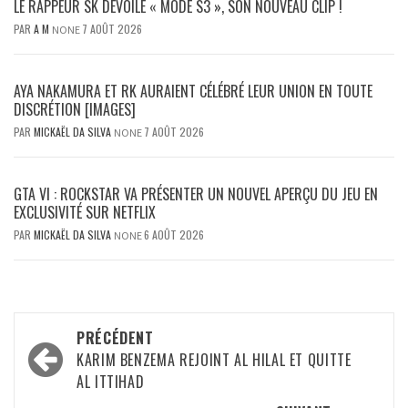
LE RAPPEUR SK DÉVOILE « MODE S3 », SON NOUVEAU CLIP !
PAR
A M
7 AOÛT 2026
NONE
AYA NAKAMURA ET RK AURAIENT CÉLÉBRÉ LEUR UNION EN TOUTE
DISCRÉTION [IMAGES]
PAR
MICKAËL DA SILVA
7 AOÛT 2026
NONE
GTA VI : ROCKSTAR VA PRÉSENTER UN NOUVEL APERÇU DU JEU EN
EXCLUSIVITÉ SUR NETFLIX
PAR
MICKAËL DA SILVA
6 AOÛT 2026
NONE
Navigation
PRÉCÉDENT
d’article
KARIM BENZEMA REJOINT AL HILAL ET QUITTE
AL ITTIHAD