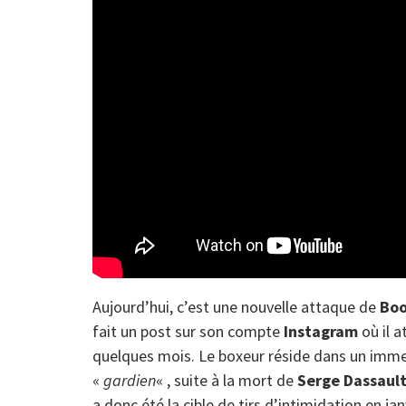
Aujourd’hui, c’est une nouvelle attaque de
Bo
fait un post sur son compte
Instagram
où il 
quelques mois. Le boxeur réside dans un imme
«
gardien
« , suite à la mort de
Serge Dassaul
a donc été la cible de tirs d’intimidation en jan