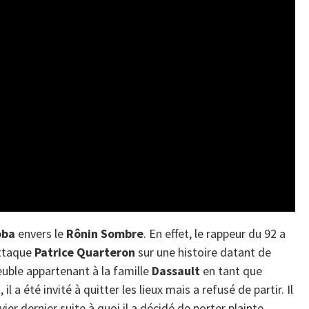
oba
envers le
Rônin Sombre
. En effet, le rappeur du 92 a
attaque
Patrice Quarteron
sur une histoire datant de
uble appartenant à la famille
Dassault
en tant que
t
, il a été invité à quitter les lieux mais a refusé de partir. Il
vier dernier suite à quoi il a décidé de porter plainte.