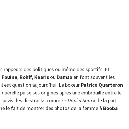
s rappeurs des politiques ou même des sportifs. Et
a
Fouine
,
Rohff
,
Kaaris
ou
Damso
en font souvent les
 il est question aujourd’hui. Le boxeur
Patrice Quarteron
querelle puise ses origines après une embrouille entre le
t suivis des disstracks comme «
Daniel Sam
» de la part
me le fait de montrer des photos de la femme à
Booba
.