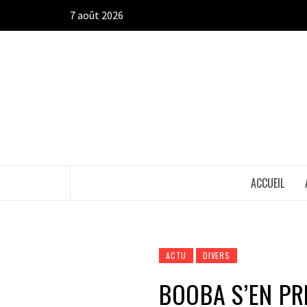
Aller
7 août 2026
au
contenu
ACCUEIL
ACTU
DIVERS
BOOBA S’EN PR