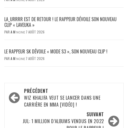
LA_URRRR EST DE RETOUR ! LE RAPPEUR DÉVOILE SON NOUVEAU
CLIP « LAVEUKA »
PAR
A M
7 AOÛT 2026
NONE
LE RAPPEUR SK DÉVOILE « MODE S3 », SON NOUVEAU CLIP !
PAR
A M
7 AOÛT 2026
NONE
Navigation
PRÉCÉDENT
d’article
WIZ KHALIFA VEUT SE LANCER DANS UNE
CARRIÈRE EN MMA [VIDÉO] !
SUIVANT
JUL: 1 MILLION D’ALBUMS VENDUS EN 2022