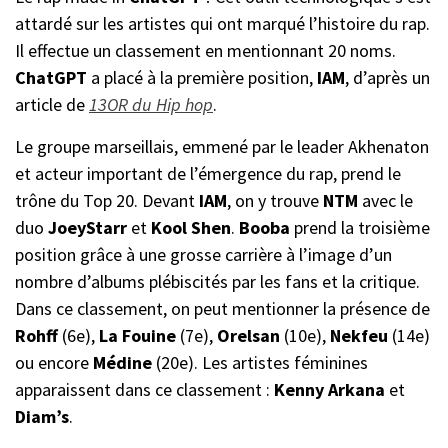
attardé sur les artistes qui ont marqué l’histoire du rap.
Il effectue un classement en mentionnant 20 noms.
ChatGPT
a placé à la première position,
IAM
, d’après un
article de
13OR du Hip hop
.
Le groupe marseillais, emmené par le leader Akhenaton
et acteur important de l’émergence du rap, prend le
trône du Top 20. Devant
IAM
, on y trouve
NTM
avec le
duo
JoeyStarr
et
Kool Shen
.
Booba
prend la troisième
position grâce à une grosse carrière à l’image d’un
nombre d’albums plébiscités par les fans et la critique.
Dans ce classement, on peut mentionner la présence de
Rohff
(6e),
La Fouine
(7e),
Orelsan
(10e),
Nekfeu
(14e)
ou encore
Médine
(20e). Les artistes féminines
apparaissent dans ce classement :
Kenny Arkana
et
Diam’s
.