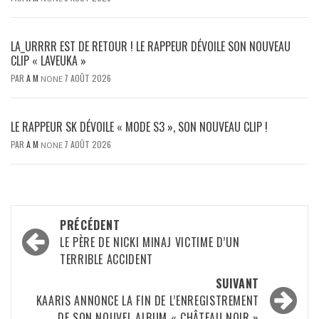
LA_URRRR EST DE RETOUR ! LE RAPPEUR DÉVOILE SON NOUVEAU
CLIP « LAVEUKA »
PAR
A M
7 AOÛT 2026
NONE
LE RAPPEUR SK DÉVOILE « MODE S3 », SON NOUVEAU CLIP !
PAR
A M
7 AOÛT 2026
NONE
Navigation
PRÉCÉDENT
d’article
LE PÈRE DE NICKI MINAJ VICTIME D’UN
TERRIBLE ACCIDENT
SUIVANT
KAARIS ANNONCE LA FIN DE L’ENREGISTREMENT
DE SON NOUVEL ALBUM « CHÂTEAU NOIR »