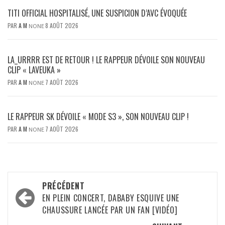
TITI OFFICIAL HOSPITALISÉ, UNE SUSPICION D’AVC ÉVOQUÉE
PAR
A M
8 AOÛT 2026
NONE
LA_URRRR EST DE RETOUR ! LE RAPPEUR DÉVOILE SON NOUVEAU
CLIP « LAVEUKA »
PAR
A M
7 AOÛT 2026
NONE
LE RAPPEUR SK DÉVOILE « MODE S3 », SON NOUVEAU CLIP !
PAR
A M
7 AOÛT 2026
NONE
Navigation
PRÉCÉDENT
d’article
EN PLEIN CONCERT, DABABY ESQUIVE UNE
CHAUSSURE LANCÉE PAR UN FAN [VIDÉO]