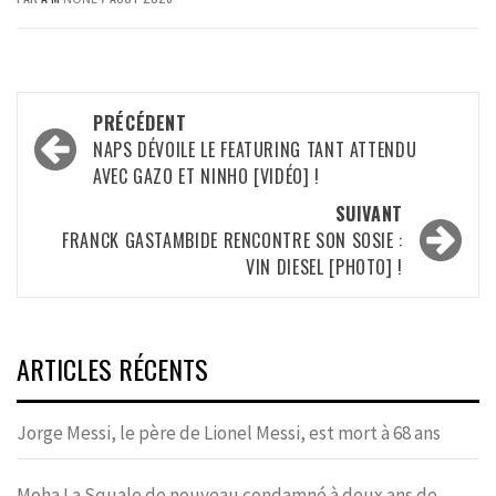
Navigation
PRÉCÉDENT
d’article
NAPS DÉVOILE LE FEATURING TANT ATTENDU
AVEC GAZO ET NINHO [VIDÉO] !
SUIVANT
FRANCK GASTAMBIDE RENCONTRE SON SOSIE :
VIN DIESEL [PHOTO] !
ARTICLES RÉCENTS
Jorge Messi, le père de Lionel Messi, est mort à 68 ans
Moha La Squale de nouveau condamné à deux ans de