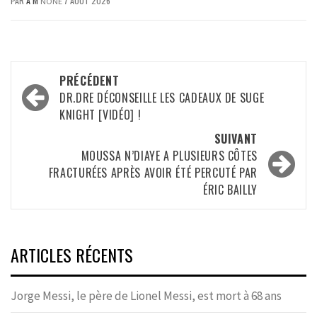
PAR
A M
7 AOÛT 2026
NONE
Navigation
PRÉCÉDENT
d’article
DR.DRE DÉCONSEILLE LES CADEAUX DE SUGE
KNIGHT [VIDÉO] !
SUIVANT
MOUSSA N’DIAYE A PLUSIEURS CÔTES
FRACTURÉES APRÈS AVOIR ÉTÉ PERCUTÉ PAR
ÉRIC BAILLY
ARTICLES RÉCENTS
Jorge Messi, le père de Lionel Messi, est mort à 68 ans