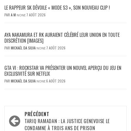
LE RAPPEUR SK DÉVOILE « MODE S3 », SON NOUVEAU CLIP !
PAR
A M
7 AOÛT 2026
NONE
AYA NAKAMURA ET RK AURAIENT CÉLÉBRÉ LEUR UNION EN TOUTE
DISCRÉTION [IMAGES]
PAR
MICKAËL DA SILVA
7 AOÛT 2026
NONE
GTA VI : ROCKSTAR VA PRÉSENTER UN NOUVEL APERÇU DU JEU EN
EXCLUSIVITÉ SUR NETFLIX
PAR
MICKAËL DA SILVA
6 AOÛT 2026
NONE
Navigation
PRÉCÉDENT
d’article
TARIQ RAMADAN : LA JUSTICE GENEVOISE LE
CONDAMNE À TROIS ANS DE PRISON