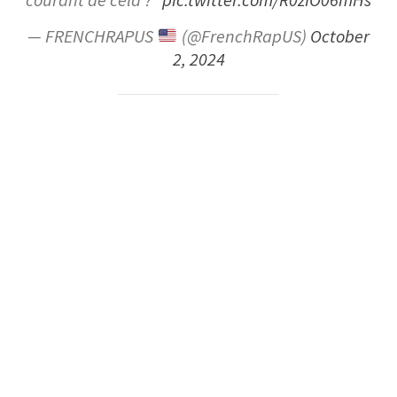
courant de cela ?"
pic.twitter.com/R0zIO06mHs
— FRENCHRAPUS
(@FrenchRapUS)
October
2, 2024