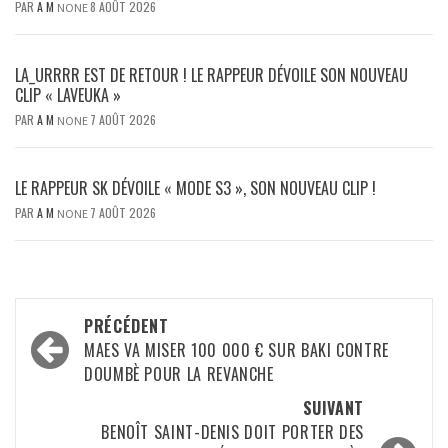
PAR
A M
8 AOÛT 2026
NONE
LA_URRRR EST DE RETOUR ! LE RAPPEUR DÉVOILE SON NOUVEAU
CLIP « LAVEUKA »
PAR
A M
7 AOÛT 2026
NONE
LE RAPPEUR SK DÉVOILE « MODE S3 », SON NOUVEAU CLIP !
PAR
A M
7 AOÛT 2026
NONE
Navigation
PRÉCÉDENT
d’article
MAES VA MISER 100 000 € SUR BAKI CONTRE
DOUMBÈ POUR LA REVANCHE
SUIVANT
BENOÎT SAINT-DENIS DOIT PORTER DES