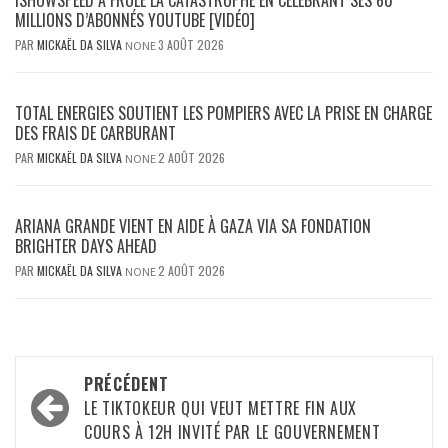
ISHOWSPEED A FRÔLÉ LA CATASTROPHE EN CÉLÉBRANT SES 60
MILLIONS D’ABONNÉS YOUTUBE [VIDÉO]
PAR
MICKAËL DA SILVA
3 AOÛT 2026
NONE
TOTAL ENERGIES SOUTIENT LES POMPIERS AVEC LA PRISE EN CHARGE
DES FRAIS DE CARBURANT
PAR
MICKAËL DA SILVA
2 AOÛT 2026
NONE
ARIANA GRANDE VIENT EN AIDE À GAZA VIA SA FONDATION
BRIGHTER DAYS AHEAD
PAR
MICKAËL DA SILVA
2 AOÛT 2026
NONE
Navigation
PRÉCÉDENT
d’article
LE TIKTOKEUR QUI VEUT METTRE FIN AUX
COURS À 12H INVITÉ PAR LE GOUVERNEMENT