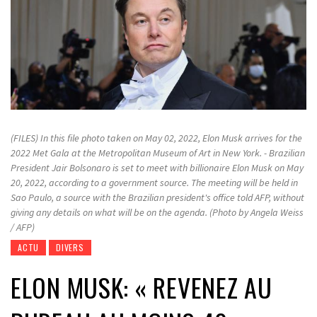
(FILES) In this file photo taken on May 02, 2022, Elon Musk arrives for the
2022 Met Gala at the Metropolitan Museum of Art in New York. - Brazilian
President Jair Bolsonaro is set to meet with billionaire Elon Musk on May
20, 2022, according to a government source. The meeting will be held in
Sao Paulo, a source with the Brazilian president's office told AFP, without
giving any details on what will be on the agenda. (Photo by Angela Weiss
/ AFP)
ACTU
DIVERS
ELON MUSK: « REVENEZ AU