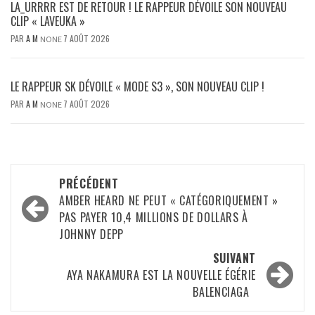
LA_URRRR EST DE RETOUR ! LE RAPPEUR DÉVOILE SON NOUVEAU
CLIP « LAVEUKA »
PAR
A M
7 AOÛT 2026
NONE
LE RAPPEUR SK DÉVOILE « MODE S3 », SON NOUVEAU CLIP !
PAR
A M
7 AOÛT 2026
NONE
Navigation
PRÉCÉDENT
d’article
AMBER HEARD NE PEUT « CATÉGORIQUEMENT »
PAS PAYER 10,4 MILLIONS DE DOLLARS À
JOHNNY DEPP
SUIVANT
AYA NAKAMURA EST LA NOUVELLE ÉGÉRIE
BALENCIAGA