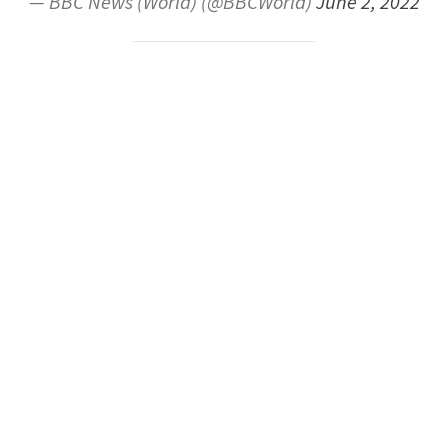
— BBC News (World) (@BBCWorld)
June 2, 2022