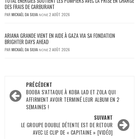
TOTAL ENERGIES SOUTIENT LES POMPIERS AVEC LA PRISE EN CHARGE
DES FRAIS DE CARBURANT
PAR
MICKAËL DA SILVA
2 AOÛT 2026
NONE
ARIANA GRANDE VIENT EN AIDE À GAZA VIA SA FONDATION
BRIGHTER DAYS AHEAD
PAR
MICKAËL DA SILVA
2 AOÛT 2026
NONE
Navigation
PRÉCÉDENT
d’article
BOOBA S’ATTAQUE À KOBA LAD ET ZOLA QUI
AFFIRMENT AVOIR TERMINÉ LEUR ALBUM EN 2
SEMAINES !
SUIVANT
LE GROUPE DOUBLE DÉTENTE EST DE RETOUR
AVEC LE CLIP DE « CAPITAINE » [VIDÉO]