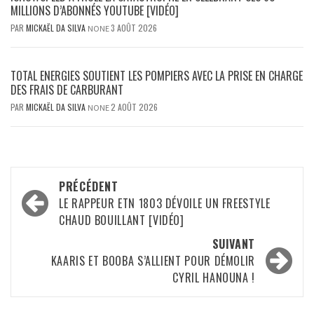
MILLIONS D’ABONNÉS YOUTUBE [VIDÉO]
PAR
MICKAËL DA SILVA
3 AOÛT 2026
NONE
TOTAL ENERGIES SOUTIENT LES POMPIERS AVEC LA PRISE EN CHARGE
DES FRAIS DE CARBURANT
PAR
MICKAËL DA SILVA
2 AOÛT 2026
NONE
Navigation
PRÉCÉDENT
d’article
LE RAPPEUR ETN 1803 DÉVOILE UN FREESTYLE
CHAUD BOUILLANT [VIDÉO]
SUIVANT
KAARIS ET BOOBA S’ALLIENT POUR DÉMOLIR
CYRIL HANOUNA !