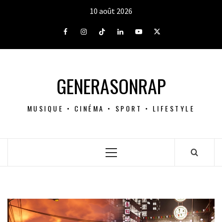
Aller
10 août 2026
au
contenu
Facebook
Instagram
Tiktok
LinkedIn
Youtube
X
GENERASONRAP
MUSIQUE • CINÉMA • SPORT • LIFESTYLE
Menu
principal