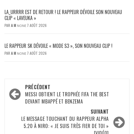
LA_URRRR EST DE RETOUR ! LE RAPPEUR DÉVOILE SON NOUVEAU
CLIP « LAVEUKA »
PAR
A M
7 AOÛT 2026
NONE
LE RAPPEUR SK DÉVOILE « MODE S3 », SON NOUVEAU CLIP !
PAR
A M
7 AOÛT 2026
NONE
Navigation
PRÉCÉDENT
d’article
MESSI OBTIENT LE TROPHÉE FIFA THE BEST
DEVANT MBAPPÉ ET BENZEMA
SUIVANT
LE MESSAGE TOUCHANT DU RAPPEUR ALPHA
5.20 À NIRO: « JE SUIS TRÈS FIER DE TOI »
[VIDÉO]