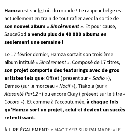
Hamza
est sur
le
toit du monde ! Le rappeur belge est
actuellement en train de tout rafler avec la sortie de
son nouvel album «
Sincèrement
»
. Et pour cause,
SauceGod
a vendu plus de 40 000 albums en
seulement une semaine !
Le 17 février dernier, Hamza sortait son troisième
album intitulé «
Sincèrement
». Composé de 17 titres,
son projet comporte des featurings avec de gros
artistes tels que
: Offset ( présent sur «
Sadio
»),
Damso (sur le morceau «
Nocif
»), Tiakola (sur «
Atasanté Part.2
») ou encore Ckay ( présent sur le titre «
Cocoro
»). Et comme à l’accoutumée,
à chaque fois
qu’Hamza sort un projet, celui-ci devient un succès
retentissant.
À LIRE ÉGALEMENT: «
MAC TYER SUR PALMADE: «LE