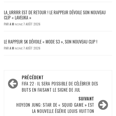
LA_URRRR EST DE RETOUR ! LE RAPPEUR DÉVOILE SON NOUVEAU
CLIP « LAVEUKA »
PAR
A M
7 AOÛT 2026
NONE
LE RAPPEUR SK DÉVOILE « MODE S3 », SON NOUVEAU CLIP !
PAR
A M
7 AOÛT 2026
NONE
Navigation
PRÉCÉDENT
d’article
FIFA 22 : IL SERA POSSIBLE DE CÉLÉBRER DES
BUTS EN FAISANT LE SIGNE DE JUL
SUIVANT
HOYEON JUNG: STAR DE « SQUID GAME » EST
LA NOUVELLE ÉGÉRIE LOUIS VUITTON