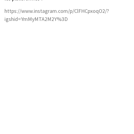
https://www.instagram.com/p/ClFHCpxoqO2/?
igshid=YmMyMTA2M2Y%3D