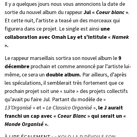
Il y a quelques jours nous vous annoncions la date de
sortie du nouvel album du rappeur
Jul «
Coeur blanc
»
.
Et cette nuit, l’artiste a teasé un des morceaux qui
figurera dans ce projet. Le single est ainsi
une
collaboration avec Omah Lay et s’intitule «
Namek
».
Le rappeur marseillais sortira son nouvel album le
9
décembre
prochain et comme annoncé par l’artiste lui-
même, ce sera un
double album.
Par ailleurs, d’après
les spéculations, il semblerait très fortement que ce
prochain projet soit une « suite » des projets collectifs
qu’avait pu faire Jul. Partant du modèle de «
13’Organisé
» et «
Le Classico Organisé
»,
le J aurait
franchi un cap avec «
Coeur Blanc
» qui serait un «
Monde Organisé
».
À LIRE ÉGALEMENT : «
KOLO LA R DÉVOILE SON