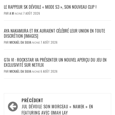
LE RAPPEUR SK DÉVOILE « MODE S3 », SON NOUVEAU CLIP !
PAR
A M
7 AOÛT 2026
NONE
AYA NAKAMURA ET RK AURAIENT CÉLÉBRÉ LEUR UNION EN TOUTE
DISCRÉTION [IMAGES]
PAR
MICKAËL DA SILVA
7 AOÛT 2026
NONE
GTA VI : ROCKSTAR VA PRÉSENTER UN NOUVEL APERÇU DU JEU EN
EXCLUSIVITÉ SUR NETFLIX
PAR
MICKAËL DA SILVA
6 AOÛT 2026
NONE
Navigation
PRÉCÉDENT
d’article
JUL DÉVOILE SON MORCEAU « NAMEK » EN
FEATURING AVEC OMAH LAY