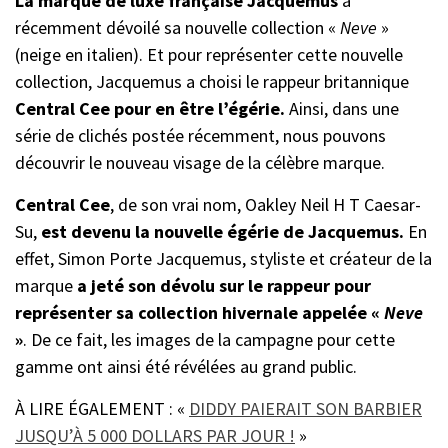
La marque de luxe française Jacquemus
a
récemment dévoilé sa nouvelle collection «
Neve
»
(neige en italien). Et pour représenter cette nouvelle
collection, Jacquemus a choisi le rappeur britannique
Central Cee pour en
être l’égérie.
Ainsi, dans une
série de clichés postée récemment, nous pouvons
découvrir le nouveau visage de la célèbre marque.
Central Cee
, de son vrai nom, Oakley Neil H T Caesar-
Su,
est devenu la nouvelle égérie de Jacquemus.
En
effet, Simon Porte Jacquemus, styliste et créateur de la
marque
a jeté son dévolu sur le rappeur pour
représenter sa collection hivernale appelée «
Neve
»
. De ce fait, les images de la campagne pour cette
gamme ont ainsi été révélées au grand public.
À LIRE ÉGALEMENT : «
DIDDY PAIERAIT SON BARBIER
JUSQU’À 5 000 DOLLARS PAR JOUR !
»