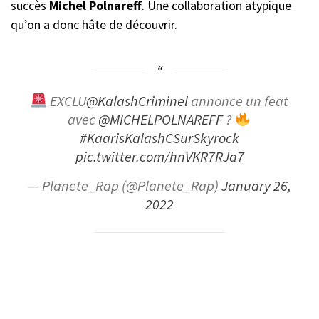
succès
Michel Polnareff
. Une collaboration atypique
qu’on a donc hâte de découvrir.
EXCLU
@KalashCriminel
annonce un feat
avec
@MICHELPOLNAREFF
?
#KaarisKalashCSurSkyrock
pic.twitter.com/hnVKR7RJa7
— Planete_Rap (@Planete_Rap)
January 26,
2022