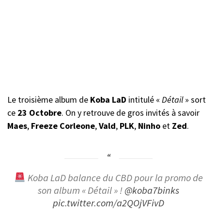
Le troisième album de
Koba LaD
intitulé «
Détail
» sort
ce
23 Octobre
. On y retrouve de gros invités à savoir
Maes
,
Freeze
Corleone
,
Vald
,
PLK
,
Ninho
et
Zed
.
Koba LaD balance du CBD pour la promo de
son album « Détail » !
@koba7binks
pic.twitter.com/a2QOjVFivD