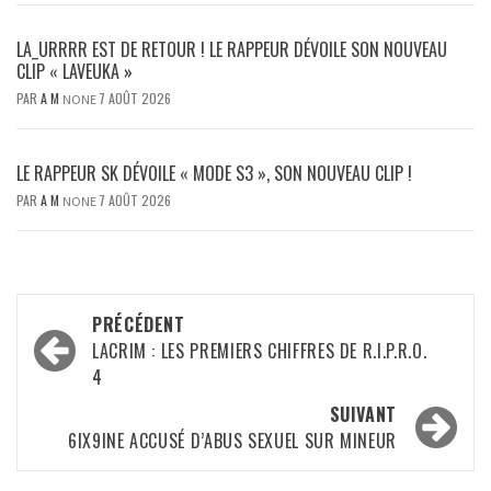
LA_URRRR EST DE RETOUR ! LE RAPPEUR DÉVOILE SON NOUVEAU
CLIP « LAVEUKA »
PAR
A M
7 AOÛT 2026
NONE
LE RAPPEUR SK DÉVOILE « MODE S3 », SON NOUVEAU CLIP !
PAR
A M
7 AOÛT 2026
NONE
Navigation
PRÉCÉDENT
d’article
LACRIM : LES PREMIERS CHIFFRES DE R.I.P.R.O.
4
SUIVANT
6IX9INE ACCUSÉ D’ABUS SEXUEL SUR MINEUR