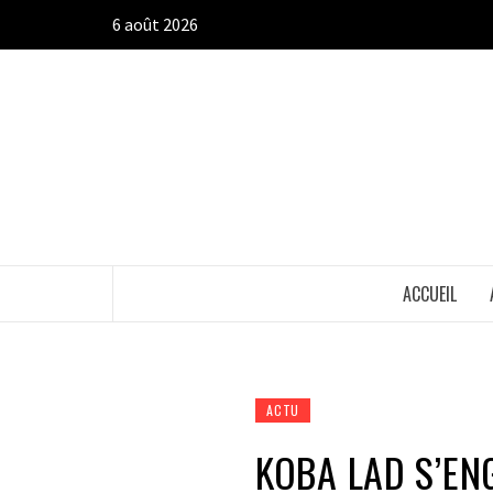
Aller
6 août 2026
au
contenu
ACCUEIL
ACTU
KOBA LAD S’E