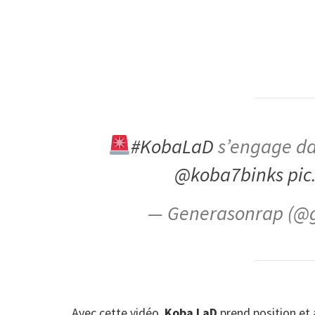
#KobaLaD
s’engage dan
@koba7binks
pic
— Generasonrap (@
Avec cette vidéo,
Koba LaD
prend position et 