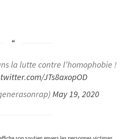
s la lutte contre l’homophobie !
.twitter.com/JTs8axopOD
generasonrap)
May 19, 2020
affiche son soutien envers les personnes victimes