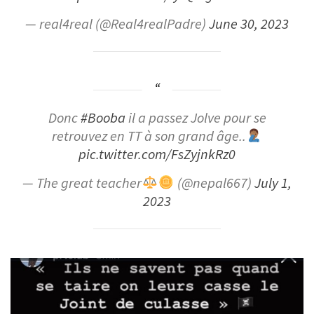
— real4real (@Real4realPadre)
June 30, 2023
Donc
#Booba
il a passez Jolve pour se
retrouvez en TT à son grand âge..
pic.twitter.com/FsZyjnkRz0
— The great teacher
(@nepal667)
July 1,
2023