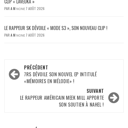
CLIP « LAVEUKA »
PAR
A M
7 AOÛT 2026
NONE
LE RAPPEUR SK DÉVOILE « MODE S3 », SON NOUVEAU CLIP !
PAR
A M
7 AOÛT 2026
NONE
Navigation
PRÉCÉDENT
d’article
7RS DÉVOILE SON NOUVEL EP INTITULÉ
«MÉMOIRES EN MÉLODIE» !
SUIVANT
LE RAPPEUR AMÉRICAIN MEEK MILL APPORTE
SON SOUTIEN À NAHEL !