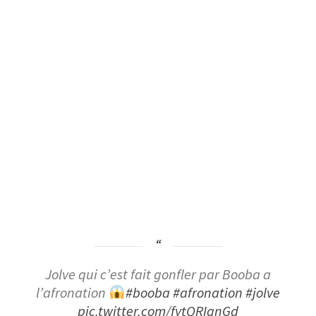
Jolve qui c’est fait gonfler par Booba a
l’afronation
#booba
#afronation
#jolve
pic.twitter.com/fytQRIgnGd