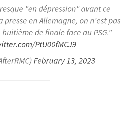
presque "en dépression" avant ce
a presse en Allemagne, on n'est pas
 huitième de finale face au PSG."
witter.com/PtU00fMCJ9
AfterRMC)
February 13, 2023