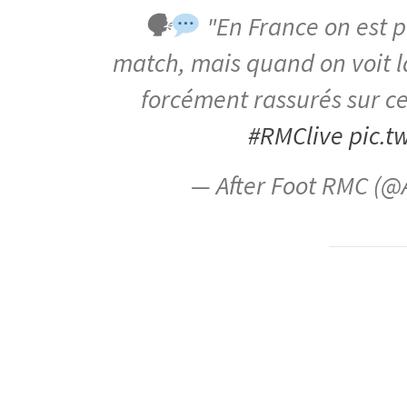
🗣
"En France on est 
match, mais quand on voit l
forcément rassurés sur ce
#RMClive
pic.t
— After Foot RMC (@