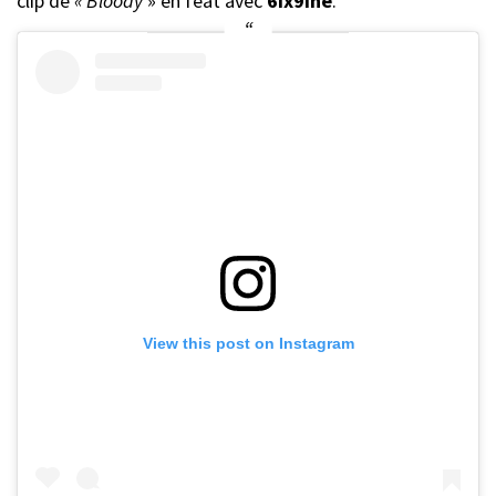
clip de
« Bloody
» en feat avec
6ix9ine
.
View this post on Instagram