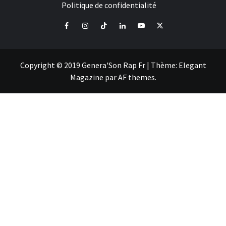
Politique de confidentialité
Facebook
Instagram
Tiktok
LinkedIn
Youtube
X
Copyright © 2019 Genera'Son Rap Fr
|
Thème:
Elegant
Magazine
par
AF themes
.