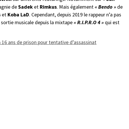
gnie de
Sadek
et
Rimkus
. Mais également
« Bendo »
de
s
et
Koba LaD
. Cependant, depuis 2019 le rappeur n’a pas
re sortie musicale depuis la mixtape
« R.I.P.R.O 4 »
qui est
6 ans de prison pour tentative d’assassinat