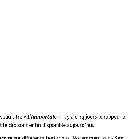
veau titre
« L’immortale »
. Il y a cinq jours le rappeur a
 le clip sont enfin disponible aujourd’hui.
acrim
sur différents featurings. Notamment sur
« San