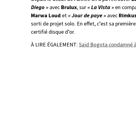
Diego »
avec
Brulux
, sur
« La Vista »
en compa
Marwa Loud
et
« Jour de paye »
avec
Rimku
sorti de projet solo. En effet, c’est sa premiè
certifié disque d’or.
À LIRE ÉGALEMENT:
Saïd Bogota condamné à 1