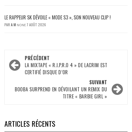
LE RAPPEUR SK DÉVOILE « MODE S3 », SON NOUVEAU CLIP !
PAR
A M
7 AOÛT 2026
NONE
Navigation
PRÉCÉDENT
d’article
LA MIXTAPE « R.I.P.R.O 4 » DE LACRIM EST
CERTIFIÉ DISQUE D’OR
SUIVANT
BOOBA SURPREND EN DÉVOILANT UN REMIX DU
TITRE « BARBIE GIRL »
ARTICLES RÉCENTS