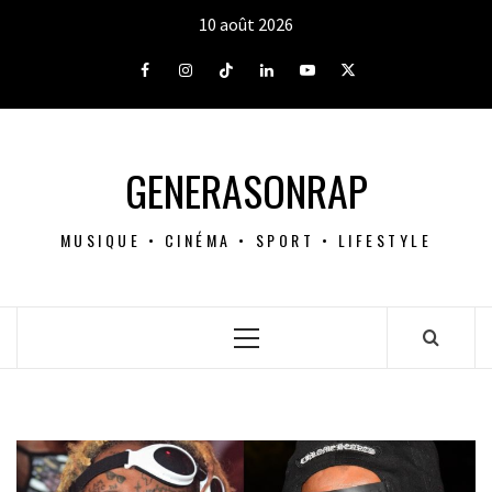
Aller
10 août 2026
au
contenu
Facebook
Instagram
Tiktok
LinkedIn
Youtube
X
GENERASONRAP
MUSIQUE • CINÉMA • SPORT • LIFESTYLE
Menu
principal