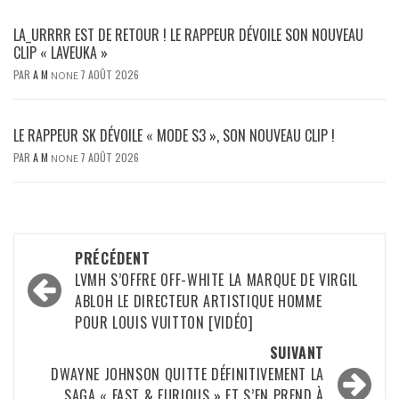
LA_URRRR EST DE RETOUR ! LE RAPPEUR DÉVOILE SON NOUVEAU
CLIP « LAVEUKA »
PAR
A M
7 AOÛT 2026
NONE
LE RAPPEUR SK DÉVOILE « MODE S3 », SON NOUVEAU CLIP !
PAR
A M
7 AOÛT 2026
NONE
Navigation
PRÉCÉDENT
d’article
LVMH S’OFFRE OFF-WHITE LA MARQUE DE VIRGIL
ABLOH LE DIRECTEUR ARTISTIQUE HOMME
POUR LOUIS VUITTON [VIDÉO]
SUIVANT
DWAYNE JOHNSON QUITTE DÉFINITIVEMENT LA
SAGA « FAST & FURIOUS » ET S’EN PREND À