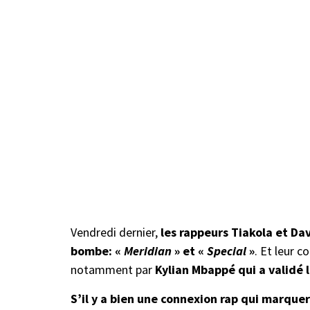
Vendredi dernier,
les rappeurs Tiakola et Da
bombe: «
Meridian
» et «
Special
»
. Et leur c
notamment par
Kylian Mbappé qui a validé l
S’il y a bien une connexion rap qui marque