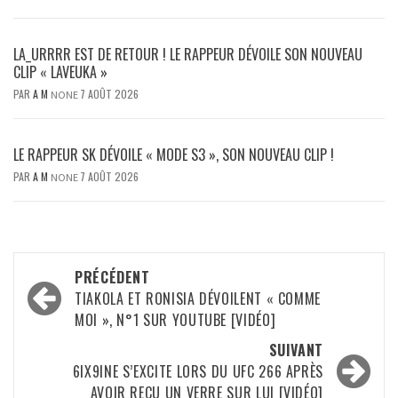
LA_URRRR EST DE RETOUR ! LE RAPPEUR DÉVOILE SON NOUVEAU
CLIP « LAVEUKA »
PAR
A M
7 AOÛT 2026
NONE
LE RAPPEUR SK DÉVOILE « MODE S3 », SON NOUVEAU CLIP !
PAR
A M
7 AOÛT 2026
NONE
Navigation
PRÉCÉDENT
d’article
TIAKOLA ET RONISIA DÉVOILENT « COMME
MOI », N°1 SUR YOUTUBE [VIDÉO]
SUIVANT
6IX9INE S’EXCITE LORS DU UFC 266 APRÈS
AVOIR REÇU UN VERRE SUR LUI [VIDÉO]