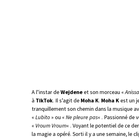
A l’instar de
Wejdene
et son morceau «
Aniss
à
TikTok
. Il s’agit de
Moha K
.
Moha K
est un j
tranquillement son chemin dans la musique a
«
Lubito
» ou «
Ne pleure pas
« . Passionné de v
«
Vroum Vroum
« . Voyant le potentiel de ce der
la magie a opéré. Sorti il y a une semaine, le cl