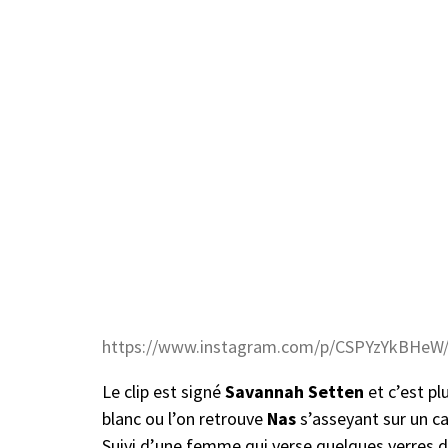
https://www.instagram.com/p/CSPYzYkBHeW
Le clip est signé
Savannah Setten
et c’est pl
blanc ou l’on retrouve
Nas
s’asseyant sur un ca
Suivi d’une femme qui verse quelques verres 