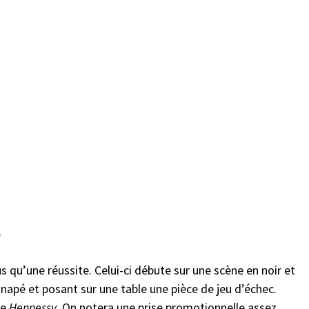
/
us qu’une réussite. Celui-ci débute sur une scène en noir et
napé et posant sur une table une pièce de jeu d’échec.
de
Hennessy
. On notera une prise promotionnelle assez