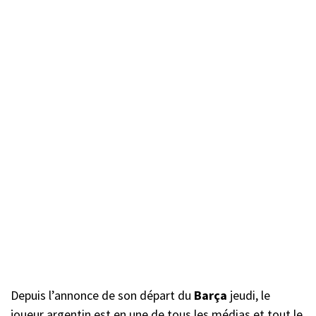
Depuis l’annonce de son départ du
Barça
jeudi, le
joueur argentin est en une de tous les médias et tout le