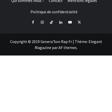
Qui sommes nous ?
Contact
Mentions légales
Politique de confidentialité
Facebook
Instagram
Tiktok
LinkedIn
Youtube
X
Copyright © 2019 Genera'Son Rap Fr
|
Thème:
Elegant
Magazine
par
AF themes
.