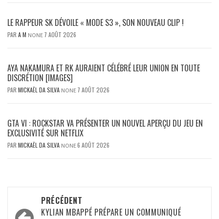
LE RAPPEUR SK DÉVOILE « MODE S3 », SON NOUVEAU CLIP !
PAR
A M
7 AOÛT 2026
NONE
AYA NAKAMURA ET RK AURAIENT CÉLÉBRÉ LEUR UNION EN TOUTE
DISCRÉTION [IMAGES]
PAR
MICKAËL DA SILVA
7 AOÛT 2026
NONE
GTA VI : ROCKSTAR VA PRÉSENTER UN NOUVEL APERÇU DU JEU EN
EXCLUSIVITÉ SUR NETFLIX
PAR
MICKAËL DA SILVA
6 AOÛT 2026
NONE
Navigation
PRÉCÉDENT
d’article
KYLIAN MBAPPÉ PRÉPARE UN COMMUNIQUÉ