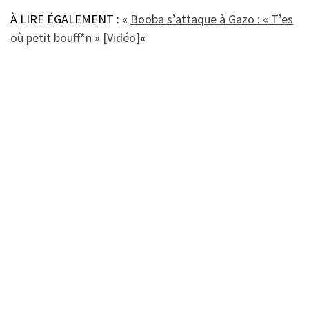
À LIRE ÉGALEMENT : «
Booba s’attaque à Gazo : « T’es
où petit bouff*n » [Vidéo]
«