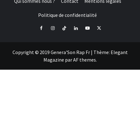
Qui sommes nous ?
Contact
Mentions légales
Politique de confidentialité
Facebook
Instagram
Tiktok
LinkedIn
Youtube
X
Copyright © 2019 Genera'Son Rap Fr
|
Thème:
Elegant
Magazine
par
AF themes
.