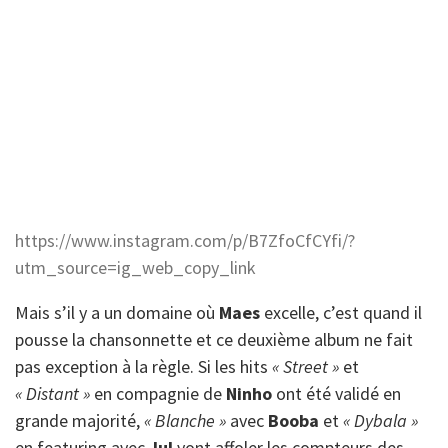
https://www.instagram.com/p/B7ZfoCfCYfi/?
utm_source=ig_web_copy_link
Mais s’il y a un domaine où
Maes
excelle, c’est quand il
pousse la chansonnette et ce deuxième album ne fait
pas exception à la règle. Si les hits
« Street »
et
« Distant »
en compagnie de
Ninho
ont été validé en
grande majorité,
« Blanche »
avec
Booba
et
« Dybala »
en featuring avec
Jul
vont affoler les compteurs des