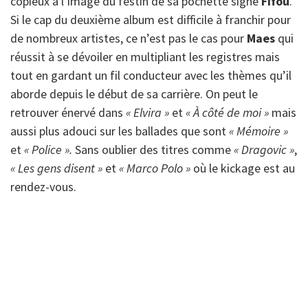
copieux à l’image du festin de sa pochette signé
Fifou
.
Si le cap du deuxième album est difficile à franchir pour
de nombreux artistes, ce n’est pas le cas pour
Maes
qui
réussit à se dévoiler en multipliant les registres mais
tout en gardant un fil conducteur avec les thèmes qu’il
aborde depuis le début de sa carrière. On peut le
retrouver énervé dans
« Elvira »
et
« À côté de moi »
mais
aussi plus adouci sur les ballades que sont
« Mémoire »
et
« Police ».
Sans oublier des titres comme
« Dragovic »
,
« Les gens disent »
et
« Marco Polo »
où le kickage est au
rendez-vous.