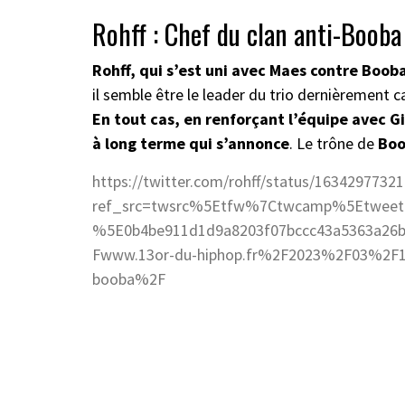
Rohff : Chef du clan anti-Booba
Rohff, qui s’est uni avec Maes contre Boo
il semble être le leader du trio dernièrement ca
En tout cas, en renforçant l’équipe avec G
à long terme qui s’annonce
. Le trône de
Bo
https://twitter.com/rohff/status/1634297732
ref_src=twsrc%5Etfw%7Ctwcamp%5Etwee
%5E0b4be911d1d9a8203f07bccc43a5363a2
Fwww.13or-du-hiphop.fr%2F2023%2F03%2F11%2
booba%2F