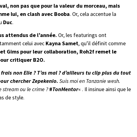
val, non pas que pour la valeur du morceau, mais
mme lui, en clash avec Booba
. Or, cela accentue la
du
Duc
.
lus attendus de l’année.
Or, les featurings ont
otamment celui avec
Kayna Samet
, qu’il définit comme
 et Gims pour leur collaboration, Roh2f remet le
our critiquer B2O.
 frais non Elie ? T’as mal ? d’ailleurs tu clip plus du tout
 pour chercher Zepekenio.
Suis moi en Tanzanie wesh.
e stream ou le crime ?
#
TonMentor
« . Il insinue ainsi que le
as de style.