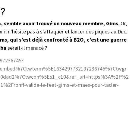
 ?
ba, semble avoir trouvé un nouveau membre, Gims
. Or,
r il n’hésite pas à s’attaquer et lancer des piques au Duc.
ims, qui s’est déjà confronté à B2O, c’est une guerre
oba
serait-il
menacé
?
197236745?
tembed%7Ctwterm%5E1634297732197236745%7Ctwgr
6b0dad2%7Ctwcon%5Es1_c10&ref_url=https%3A%2F%2
Frohff-valide-le-feat-gims-et-maes-pour-tacler-