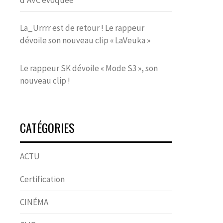
d’AVC évoquée
La_Urrrr est de retour ! Le rappeur
dévoile son nouveau clip « LaVeuka »
Le rappeur SK dévoile « Mode S3 », son
nouveau clip !
CATÉGORIES
ACTU
Certification
CINÉMA