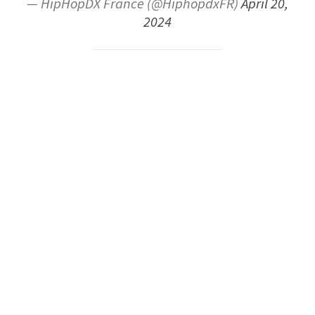
— HipHopDX France (@HiphopdxFR)
April 20,
2024