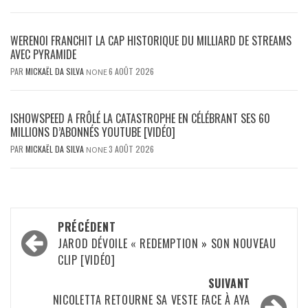
WERENOI FRANCHIT LA CAP HISTORIQUE DU MILLIARD DE STREAMS
AVEC PYRAMIDE
PAR
MICKAËL DA SILVA
6 AOÛT 2026
NONE
ISHOWSPEED A FRÔLÉ LA CATASTROPHE EN CÉLÉBRANT SES 60
MILLIONS D’ABONNÉS YOUTUBE [VIDÉO]
PAR
MICKAËL DA SILVA
3 AOÛT 2026
NONE
Navigation
PRÉCÉDENT
d’article
JAROD DÉVOILE « REDEMPTION » SON NOUVEAU
CLIP [VIDÉO]
SUIVANT
NICOLETTA RETOURNE SA VESTE FACE À AYA