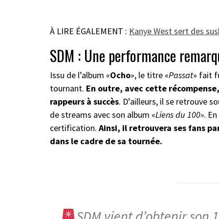
À LIRE ÉGALEMENT :
Kanye West sert des sus
SDM : Une performance remarqu
Issu de l’album «
Ocho
», le titre «
Passat
» fait 
tournant.
En outre, avec cette récompense,
rappeurs à succès
. D’ailleurs, il se retrouve
de streams avec son album «
Liens du 100»
. En
certification.
Ainsi, il retrouvera ses fans p
dans le cadre de sa tournée.
SDM vient d’obtenir son 