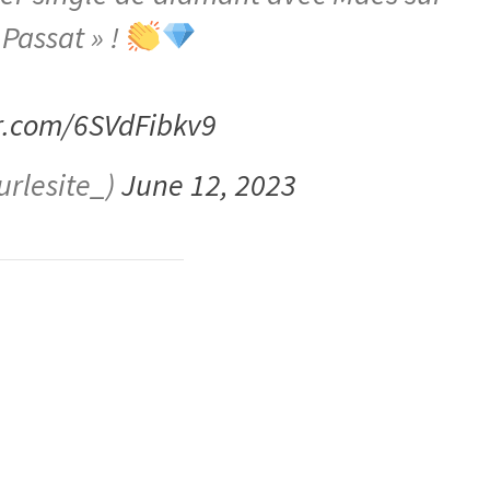
« Passat » !
er.com/6SVdFibkv9
urlesite_)
June 12, 2023