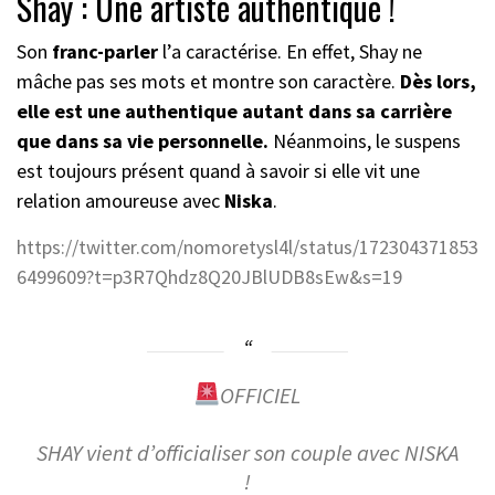
Shay : Une artiste authentique !
Son
franc-parler
l’a caractérise. En effet, Shay ne
mâche pas ses mots et montre son caractère.
Dès lors,
elle est une authentique autant dans sa carrière
que dans sa vie personnelle.
Néanmoins, le suspens
est toujours présent quand à savoir si elle vit une
relation amoureuse avec
Niska
.
https://twitter.com/nomoretysl4l/status/172304371853
6499609?t=p3R7Qhdz8Q20JBlUDB8sEw&s=19
OFFICIEL
SHAY vient d’officialiser son couple avec NISKA
!