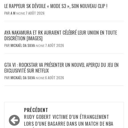
LE RAPPEUR SK DÉVOILE « MODE S3 », SON NOUVEAU CLIP !
PAR
A M
7 AOÛT 2026
NONE
AYA NAKAMURA ET RK AURAIENT CÉLÉBRÉ LEUR UNION EN TOUTE
DISCRÉTION [IMAGES]
PAR
MICKAËL DA SILVA
7 AOÛT 2026
NONE
GTA VI : ROCKSTAR VA PRÉSENTER UN NOUVEL APERÇU DU JEU EN
EXCLUSIVITÉ SUR NETFLIX
PAR
MICKAËL DA SILVA
6 AOÛT 2026
NONE
Navigation
PRÉCÉDENT
d’article
RUDY GOBERT VICTIME D’UN ÉTRANGLEMENT
LORS D’UNE BAGARRE DANS UN MATCH DE NBA