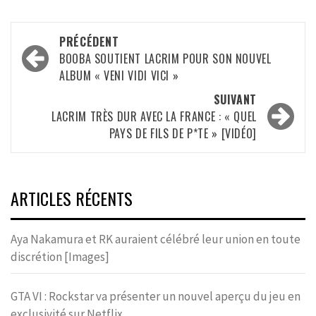
Navigation
PRÉCÉDENT
d’article
BOOBA SOUTIENT LACRIM POUR SON NOUVEL
ALBUM « VENI VIDI VICI »
SUIVANT
LACRIM TRÈS DUR AVEC LA FRANCE : « QUEL
PAYS DE FILS DE P*TE » [VIDÉO]
ARTICLES RÉCENTS
Aya Nakamura et RK auraient célébré leur union en toute
discrétion [Images]
GTA VI : Rockstar va présenter un nouvel aperçu du jeu en
exclusivité sur Netflix