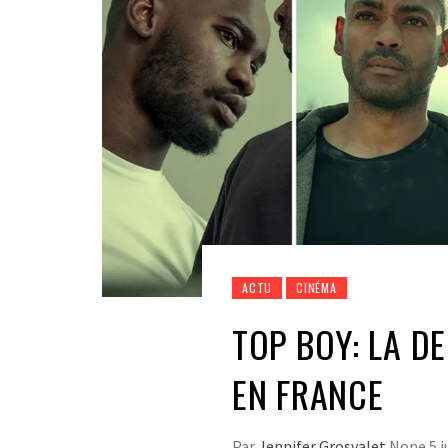
ACTU
CINÉMA
TOP BOY: LA D
EN FRANCE
Par
Jennifer Grosvalet
None
5 