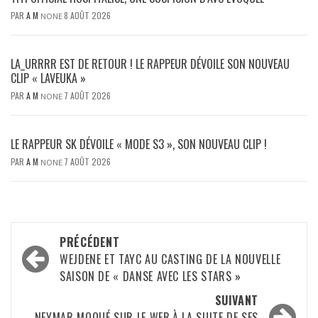
PAR
A M
8 AOÛT 2026
NONE
LA_URRRR EST DE RETOUR ! LE RAPPEUR DÉVOILE SON NOUVEAU
CLIP « LAVEUKA »
PAR
A M
7 AOÛT 2026
NONE
LE RAPPEUR SK DÉVOILE « MODE S3 », SON NOUVEAU CLIP !
PAR
A M
7 AOÛT 2026
NONE
Navigation
PRÉCÉDENT
d’article
WEJDENE ET TAYC AU CASTING DE LA NOUVELLE
SAISON DE « DANSE AVEC LES STARS »
SUIVANT
NEYMAR MOQUÉ SUR LE WEB À LA SUITE DE SES