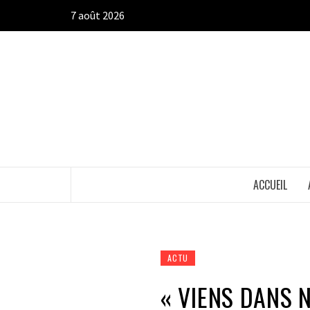
Aller
7 août 2026
au
contenu
ACCUEIL
ACTU
« VIENS DANS N