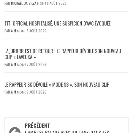
PAR
MICKAËL DA SILVA
9 AOÛT 2026
NONE
TITI OFFICIAL HOSPITALISÉ, UNE SUSPICION D’AVC ÉVOQUÉE
PAR
A M
8 AOÛT 2026
NONE
LA_URRRR EST DE RETOUR ! LE RAPPEUR DÉVOILE SON NOUVEAU
CLIP « LAVEUKA »
PAR
A M
7 AOÛT 2026
NONE
LE RAPPEUR SK DÉVOILE « MODE S3 », SON NOUVEAU CLIP !
PAR
A M
7 AOÛT 2026
NONE
Navigation
PRÉCÉDENT
GAMBI SE BALADE AVEC UN TANK DANS LES