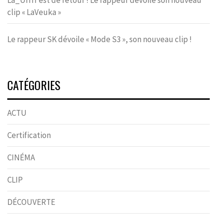
La_Urrrr est de retour ! Le rappeur dévoile son nouveau
clip « LaVeuka »
Le rappeur SK dévoile « Mode S3 », son nouveau clip !
CATÉGORIES
ACTU
Certification
CINÉMA
CLIP
DÉCOUVERTE