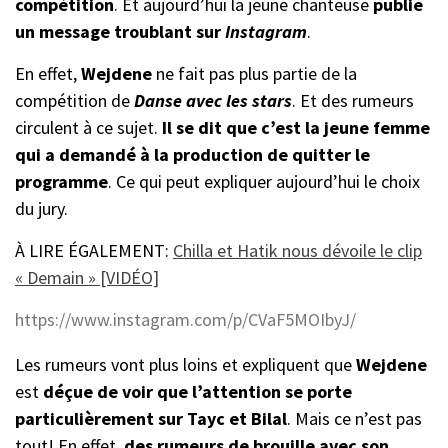
compétition
. Et aujourd’hui la jeune chanteuse
publie
un message
troublant sur
Instagram
.
En effet,
Wejdene
ne fait pas plus partie de la
compétition de
Danse avec les stars
. Et des rumeurs
circulent à ce sujet.
Il se dit que c’est la jeune femme
qui a demandé à la production de quitter le
programme
. Ce qui peut expliquer aujourd’hui le choix
du jury.
À LIRE ÉGALEMENT:
Chilla et Hatik nous dévoile le clip
« Demain » [VIDÉO]
https://www.instagram.com/p/CVaF5MOIbyJ/
Les rumeurs vont plus loins et expliquent que
Wejdene
est
déçue de voir que l’attention se porte
particulièrement sur Tayc et Bilal
. Mais ce n’est pas
tout! En effet,
des rumeurs de brouille avec son