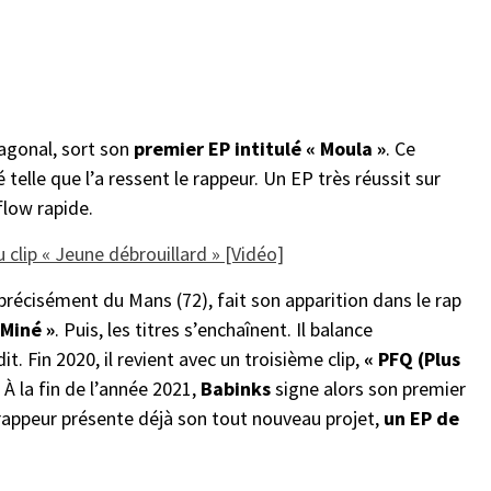
agonal, sort son
premier EP intitulé « Moula »
. Ce
té telle que l’a ressent le rappeur. Un EP très réussit sur
flow rapide.
lip « Jeune débrouillard » [Vidéo]
s précisément du Mans (72), fait son apparition dans le rap
 Miné »
. Puis, les titres s’enchaînent. Il balance
it. Fin 2020, il revient avec un troisième clip,
« PFQ (Plus
 À la fin de l’année 2021,
Babinks
signe alors son premier
e rappeur présente déjà son tout nouveau projet,
un EP de