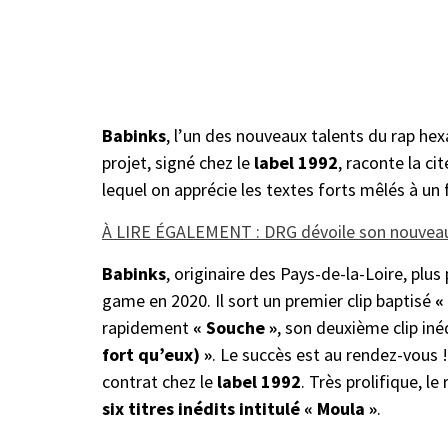
Babinks
, l’un des nouveaux talents du rap hex
projet, signé chez le
label 1992
, raconte la ci
lequel on apprécie les textes forts mêlés à un 
À LIRE ÉGALEMENT : DRG dévoile son nouveau c
Babinks
, originaire des Pays-de-la-Loire, plu
game en 2020. Il sort un premier clip baptisé
«
rapidement
« Souche »
, son deuxième clip inéd
fort qu’eux) »
. Le succès est au rendez-vous !
contrat chez le
label 1992
. Très prolifique, l
six titres inédits intitulé « Moula »
.