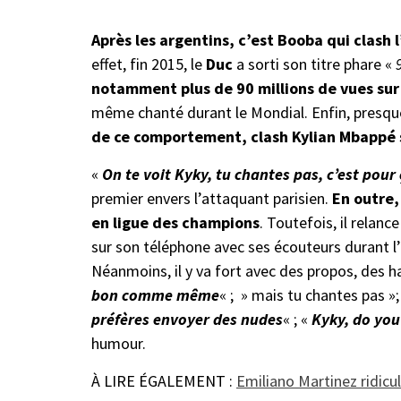
Après les argentins, c’est Booba qui clash
effet, fin 2015, le
Duc
a sorti son titre phare «
notamment plus de 90 millions de vues su
même chanté durant le Mondial. Enfin, presqu
de ce comportement, clash Kylian Mbappé s
«
On te voit Kyky, tu chantes pas, c’est pour
premier envers l’attaquant parisien.
En outre,
en ligue des champions
. Toutefois, il relance
sur son téléphone avec ses écouteurs durant l’
Néanmoins, il y va fort avec des propos, des h
bon comme même
« ; » mais tu chantes pas »;
préfères envoyer des nudes
« ; «
Kyky, do you
humour.
À LIRE ÉGALEMENT :
Emiliano Martinez ridicu