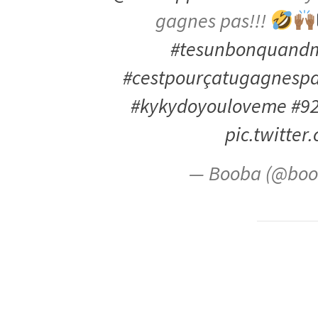
gagnes pas!!!
#tesunbonquan
#cestpourçatugagnesp
#kykydoyouloveme
#92
pic.twitt
— Booba (@bo