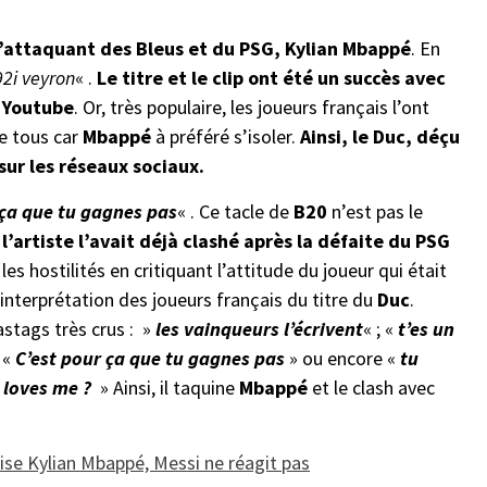
 l’attaquant des Bleus et du PSG, Kylian Mbappé
. En
92i veyron
« .
Le titre et le clip ont été un succès avec
r Youtube
. Or, très populaire, les joueurs français l’ont
e tous car
Mbappé
à préféré s’isoler.
Ainsi, le Duc, déçu
ur les réseaux sociaux.
 ça que tu gagnes pas
« . Ce tacle de
B20
n’est pas le
 l’artiste l’avait déjà clashé après la défaite du PSG
 les hostilités en critiquant l’attitude du joueur qui était
interprétation des joueurs français du titre du
Duc
.
astags très crus : »
les vainqueurs l’écrivent
« ; «
t’es un
 «
C’est pour ça que tu gagnes pas
» ou encore «
tu
 loves me ?
» Ainsi, il taquine
Mbappé
et le clash avec
lise Kylian Mbappé, Messi ne réagit pas