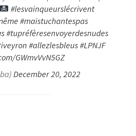
#lesvainqueurslécrivent
dmême
#maistuchantespas
as
#tupréfèresenvoyerdesnudes
iveyron
#allezlesbleus
#LPNJF
er.com/GWmvVvN5GZ
oba)
December 20, 2022