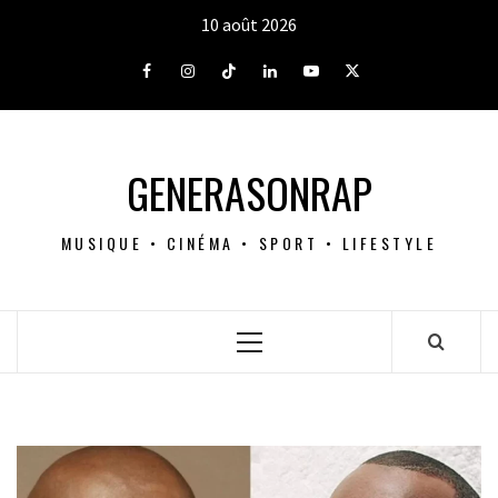
Aller
10 août 2026
au
contenu
Facebook
Instagram
Tiktok
LinkedIn
Youtube
X
GENERASONRAP
MUSIQUE • CINÉMA • SPORT • LIFESTYLE
Menu
principal