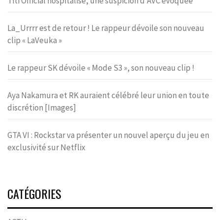
Titi Official hospitalisé, une suspicion d’AVC évoquée
La_Urrrr est de retour ! Le rappeur dévoile son nouveau
clip « LaVeuka »
Le rappeur SK dévoile « Mode S3 », son nouveau clip !
Aya Nakamura et RK auraient célébré leur union en toute
discrétion [Images]
GTA VI : Rockstar va présenter un nouvel aperçu du jeu en
exclusivité sur Netflix
CATÉGORIES