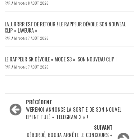
PAR
A M
8 AOÛT 2026
NONE
LA_URRRR EST DE RETOUR ! LE RAPPEUR DÉVOILE SON NOUVEAU
CLIP « LAVEUKA »
PAR
A M
7 AOÛT 2026
NONE
LE RAPPEUR SK DÉVOILE « MODE S3 », SON NOUVEAU CLIP !
PAR
A M
7 AOÛT 2026
NONE
Navigation
PRÉCÉDENT
d’article
WERENOI ANNONCE LA SORTIE DE SON NOUVEL
EP INTITULÉ « TELEGRAM 2 » !
SUIVANT
DÉBORDÉ, BOOBA ARRÊTE LE CONCOURS «